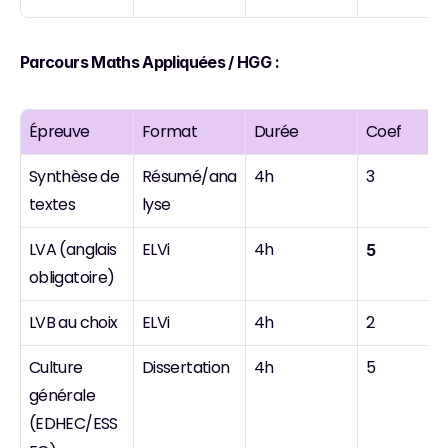
Parcours Maths Appliquées / HGG :
Épreuve
Format
Durée
Coef
Synthèse de 
Résumé/ana
4h
3
textes
lyse
LVA (anglais 
ELVi
4h
5
obligatoire)
LVB au choix
ELVi
4h
2
Culture 
Dissertation
4h
5
générale 
(EDHEC/ESS