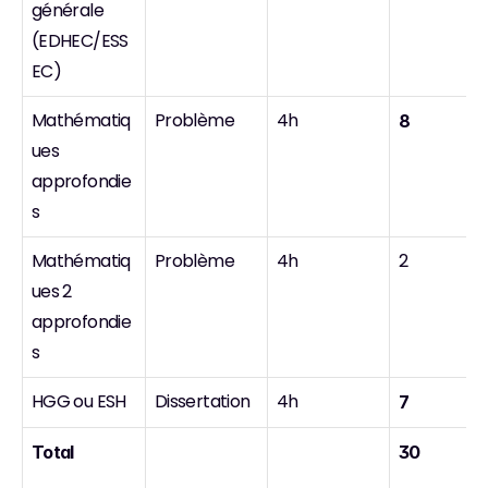
générale 
(EDHEC/ESS
EC)
Mathématiq
Problème
4h
8
ues 
approfondie
s
Mathématiq
Problème
4h
2
ues 2 
approfondie
s
HGG ou ESH
Dissertation
4h
7
Total
30