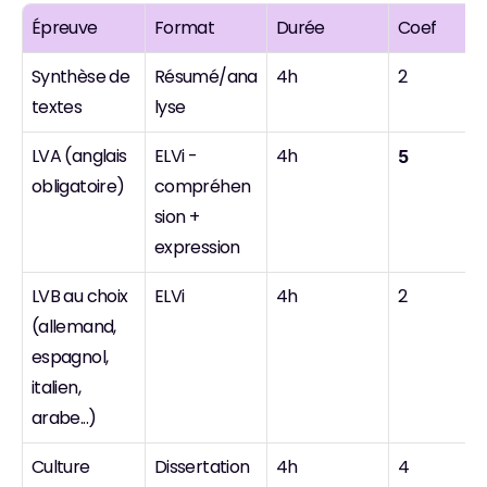
Épreuve
Format
Durée
Coef
Synthèse de 
Résumé/ana
4h
2
textes
lyse
LVA (anglais 
ELVi - 
4h
5
obligatoire)
compréhen
sion + 
expression
LVB au choix 
ELVi
4h
2
(allemand, 
espagnol, 
italien, 
arabe...)
Culture 
Dissertation
4h
4