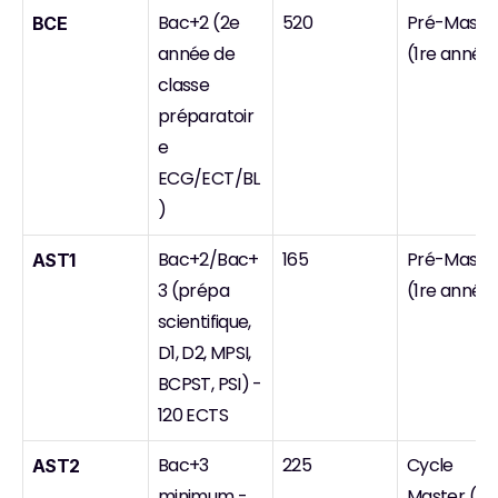
Bac+2 (2e 
520
Pré-Master
BCE
année de 
(1re année
classe 
préparatoir
e 
ECG/ECT/BL
)
Bac+2/Bac+
165
Pré-Master
AST1
3 (prépa 
(1re année
scientifique, 
D1, D2, MPSI, 
BCPST, PSI) - 
120 ECTS
Bac+3 
225
Cycle 
AST2
minimum - 
Master (2e 