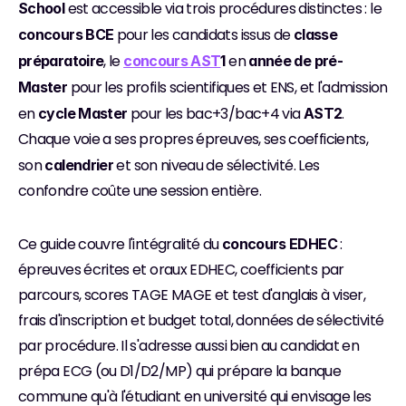
 est accessible via trois procédures distinctes : le 
School
 pour les candidats issus de 
concours BCE
classe 
, le 
 en 
préparatoire
concours AST
1
année de pré-
 pour les profils scientifiques et ENS, et l'admission 
Master
en 
 pour les bac+3/bac+4 via 
. 
cycle Master
AST2
Chaque voie a ses propres épreuves, ses coefficients, 
son 
 et son niveau de sélectivité. Les 
calendrier
confondre coûte une session entière.
Ce guide couvre l'intégralité du 
 : 
concours EDHEC
épreuves écrites et oraux EDHEC, coefficients par 
parcours, scores TAGE MAGE et test d'anglais à viser, 
frais d'inscription et budget total, données de sélectivité 
par procédure. Il s'adresse aussi bien au candidat en 
prépa ECG (ou D1/D2/MP) qui prépare la banque 
commune qu'à l'étudiant en université qui envisage les 