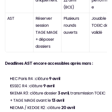
uniquement
22 avril 
performan
(BCE)
e
AST
Réserver 
Plusieurs 
Jouable si 
session 
rounds 
TOEIC déjà 
TAGE MAGE 
ouverts
validé
+ déposer 
dossiers
Deadlines AST encore accessibles après mars :
HEC Paris R4 : clôture 
9 avril
ESSEC R4 : clôture 
9 avril
SKEMA R3 : clôture dossier 
, transmission TOEIC 
3 avril
+ TAGE MAGE avant le 
13 avril
NEOMA / KEDGE R2 : clôture 
20 avril