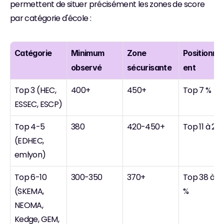
permettent de situer précisément les zones de score 
par catégorie d'école :
Catégorie
Minimum 
Zone 
Positionn
observé
sécurisante
ent
Top 3 (HEC, 
400+
450+
Top 7 %
ESSEC, ESCP)
Top 4-5 
380
420-450+
Top 11 à 20
(EDHEC, 
emlyon)
Top 6-10 
300-350
370+
Top 38 à 43
(SKEMA, 
%
NEOMA, 
Kedge, GEM, 