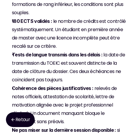
formations de rang inférieur, les conditions sont plus 
souples.
 le nombre de crédits est contrôlé 
180 ECTS validés :
systématiquement. Un étudiant en première année 
de master avec une licence incomplète peut être 
recalé sur ce critère.
 la date de 
Tests de langue transmis dans les délais :
transmission du TOEIC est souvent distincte de la 
date de clôture du dossier. Ces deux échéances ne 
coïncident pas toujours.
 relevés de 
Cohérence des pièces justificatives :
notes officiels, attestation de scolarité, lettre de 
motivation alignée avec le projet professionnel 
déclaré. Un document manquant bloque le 
Retour
traitement sans préavis.
 si 
Ne pas miser sur la dernière session disponible :