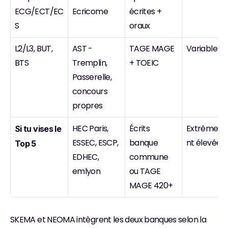
ECG/ECT/EC
Ecricome
écrites + 
S
oraux
L2/L3, BUT, 
AST - 
TAGE MAGE 
Variable
BTS
Tremplin, 
+ TOEIC
Passerelle, 
concours 
propres
HEC Paris, 
Écrits 
Extrêmem
Si tu vises le 
ESSEC, ESCP, 
banque 
nt élevée
Top 5
EDHEC, 
commune 
emlyon
ou TAGE 
MAGE 420+
SKEMA et NEOMA intègrent les deux banques selon la 