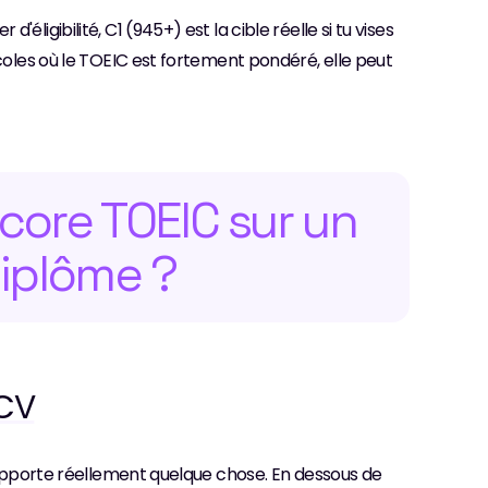
ligibilité, C1 (945+) est la cible réelle si tu vises 
coles où le TOEIC est fortement pondéré, elle peut 
core TOEIC sur un 
diplôme ?
 CV
V apporte réellement quelque chose. En dessous de 