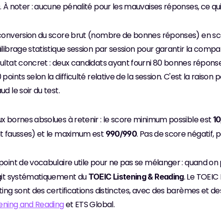
. À noter : aucune pénalité pour les mauvaises réponses, ce qui si
conversion du score brut (nombre de bonnes réponses) en score o
ilibrage statistique session par session pour garantir la compara
ultat concret : deux candidats ayant fourni 80 bonnes répons
 points selon la difficulté relative de la session. C'est la raison p
ud le soir du test.
x bornes absolues à retenir : le score minimum possible est 
1
t fausses) et le maximum est 
. Pas de score négatif, p
990/990
point de vocabulaire utile pour ne pas se mélanger : quand on pa
git systématiquement du 
. Le TOEIC
TOEIC Listening & Reading
ting sont des certifications distinctes, avec des barèmes et des 
tening and Reading
 et ETS Global.