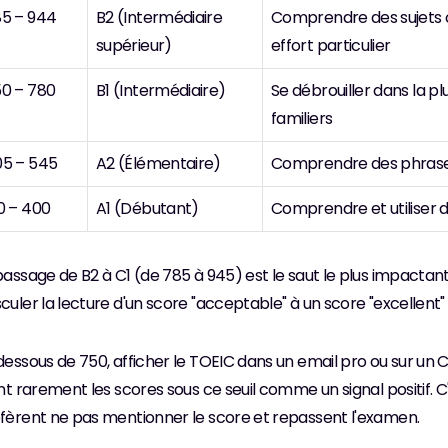
5 – 944
B2 (Intermédiaire 
Comprendre des sujets co
supérieur)
effort particulier
0 – 780
B1 (Intermédiaire)
Se débrouiller dans la plu
familiers
5 – 545
A2 (Élémentaire)
Comprendre des phrases
0 – 400
A1 (Débutant)
Comprendre et utiliser 
passage de B2 à C1 (de 785 à 945) est le saut le plus impactant 
culer la lecture d'un score "acceptable" à un score "excellent"
dessous de 750, afficher le TOEIC dans un email pro ou sur un C
ent rarement les scores sous ce seuil comme un signal positif. 
fèrent ne pas mentionner le score et repassent l'examen.