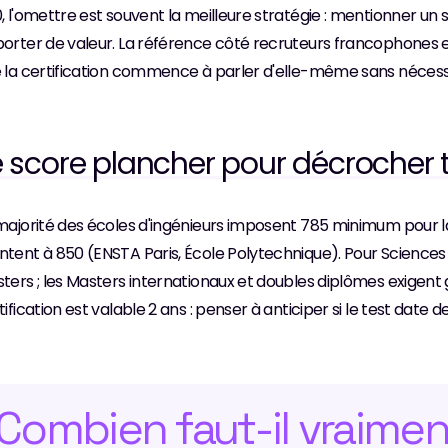
, l'omettre est souvent la meilleure stratégie : mentionner un sc
orter de valeur. La référence côté recruteurs francophones est 
 la certification commence à parler d'elle-même sans nécessit
e score plancher pour décrocher t
majorité des écoles d'ingénieurs imposent 785 minimum pour l
tent à 850 (ENSTA Paris, École Polytechnique). Pour Sciences 
ters ; les Masters internationaux et doubles diplômes exigent 
tification est valable 2 ans : penser à anticiper si le test date de 
Combien faut-il vraimen