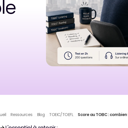
e 
ueil
Ressources
Blog
TOEIC/TOEFL
Score au TOEIC : combien v
L'essentiel à retenir :