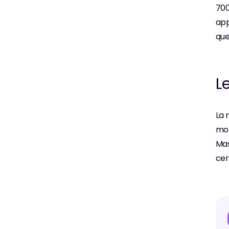
700
app
que
L
La 
mon
Mas
cer