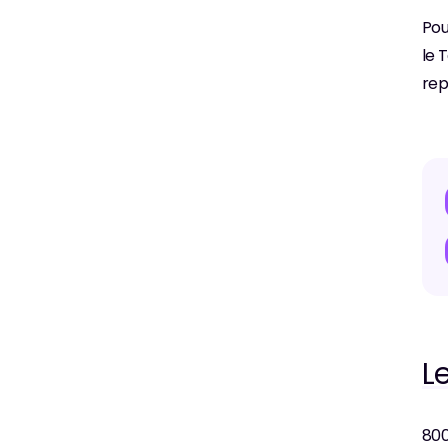
Pou
le 
rep
L
800