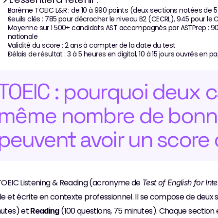
Barème TOEIC L&R : de 10 à 990 points (deux sections notées de 
Seuils clés : 785 pour décrocher le niveau B2 (CECRL), 945 pour le C
Moyenne sur 1 500+ candidats AST accompagnés par ASTPrep : 900
nationale
Validité du score : 2 ans à compter de la date du test
Délais de résultat : 3 à 5 heures en digital, 10 à 15 jours ouvrés en 
TOEIC : pourquoi deux c
même nombre de bonne
peuvent avoir un score d
TOEIC Listening & Reading (acronyme de 
Test of English for In
le et écrite en contexte professionnel. Il se compose de deux 
utes) et 
 (100 questions, 75 minutes). Chaque section e
Reading