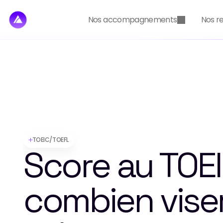
Nos accompagnements
Nos r
TOEIC/TOEFL
Score au TOEIC
combien viser