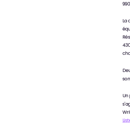
990
La 
équ
Rés
430
cha
Deu
son
Un 
s'a
Wri
Lis