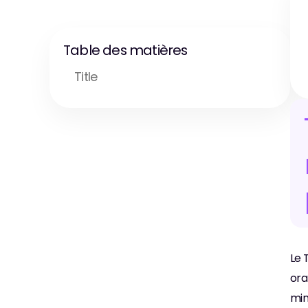
Table des matières
Title
Le 
ora
min