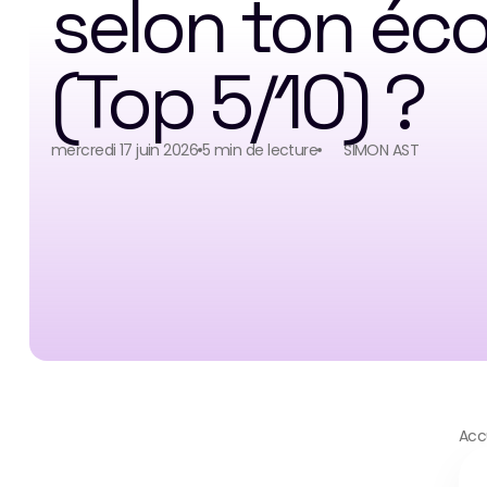
selon ton écol
(Top 5/10) ?
mercredi 17 juin 2026
5 min de lecture
SIMON AST
Acc