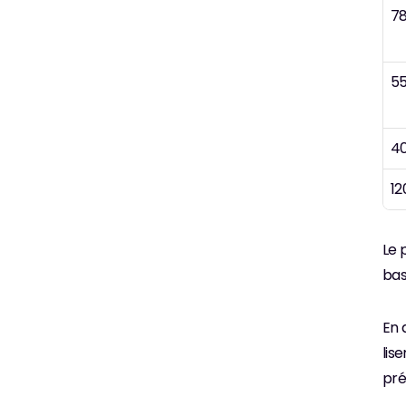
78
55
40
12
Le 
bas
En 
lis
pré