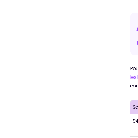
Pou
les
com
Sc
94